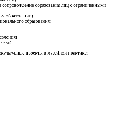
ое сопровождение образования лиц с ограниченными
ом образовании)
сионального образования)
авления)
Камья)
окультурные проекты в музейной практике)