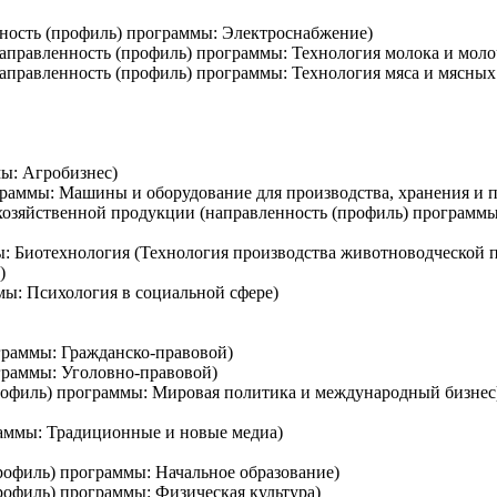
нность (профиль) программы: Электроснабжение)
аправленность (профиль) программы: Технология молока и мол
аправленность (профиль) программы: Технология мяса и мясных
мы: Агробизнес)
граммы: Машины и оборудование для производства, хранения и 
охозяйственной продукции (направленность (профиль) программ
мы: Биотехнология (Технология производства животноводческой 
)
мы: Психология в социальной сфере)
граммы: Гражданско-правовой)
граммы: Уголовно-правовой)
рофиль) программы: Мировая политика и международный бизнес
раммы: Традиционные и новые медиа)
профиль) программы: Начальное образование)
профиль) программы: Физическая культура)