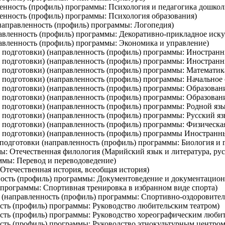
ленность (профиль) программы: Психология и педагогика дошкол
ленность (профиль) программы: Психология образования)
(направленность (профиль) программы: Логопедия)
равленность (профиль) программы: Декоративно-прикладное иску
равленность (профиль) программы: Экономика и управление)
и подготовки) (направленность (профиль) программы: Иностран
и подготовки) (направленность (профиль) программы: Иностран
и подготовки) (направленность (профиль) программы: Математик
и подготовки) (направленность (профиль) программы: Начальное
и подготовки) (направленность (профиль) программы: Образован
 подготовки) (направленность (профиль) программы: Образовани
и подготовки) (направленность (профиль) программы: Родной яз
и подготовки) (направленность (профиль) программы: Русский я
и подготовки) (направленность (профиль) программы: Физическая
ми подготовки) (направленность (профиль) программы Иностранн
 подготовки (направленность (профиль) программы: Биология и 
ы: Отечественная филология (Марийский язык и литература, рус
ммы: Перевод и переводоведение)
 Отечественная история, всеобщая история)
ность (профиль) программы: Документоведение и документацион
) программы: Спортивная тренировка в избранном виде спорта)
м (направленность (профиль) программы: Спортивно-оздоровите
ость (профиль) программы: Руководство любительским театром)
ость (профиль) программы: Руководство хореографическим люби
ость (профиль) программы: Руководство этнокультурным центром