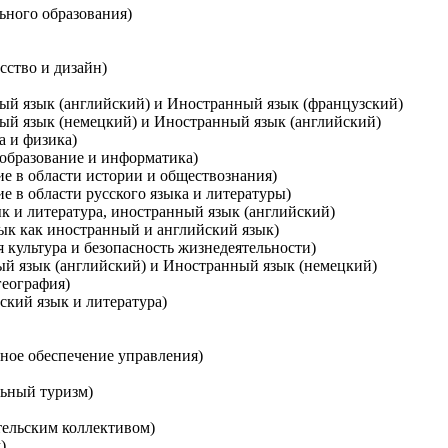
ьного образования)
сство и дизайн)
ный язык (английский) и Иностранный язык (французский)
ный язык (немецкий) и Иностранный язык (английский)
а и физика)
 образование и информатика)
ие в области истории и обществознания)
е в области русского языка и литературы)
ык и литература, иностранный язык (английский)
зык как иностранный и английский язык)
 культура и безопасность жизнедеятельности)
ый язык (английский) и Иностранный язык (немецкий)
география)
ский язык и литература)
ное обеспечение управления)
льный туризм)
тельским коллективом)
)