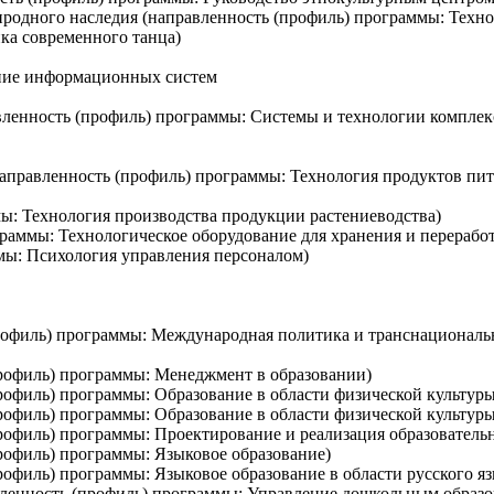
риродного наследия (направленность (профиль) программы: Техн
ика современного танца)
ание информационных систем
вленность (профиль) программы: Системы и технологии компле
аправленность (профиль) программы: Технология продуктов пи
ы: Технология производства продукции растениеводства)
раммы: Технологическое оборудование для хранения и перерабо
ммы: Психология управления персоналом)
рофиль) программы: Международная политика и транснациональ
профиль) программы: Менеджмент в образовании)
профиль) программы: Образование в области физической культур
рофиль) программы: Образование в области физической культуры
профиль) программы: Проектирование и реализация образовател
профиль) программы: Языковое образование)
рофиль) программы: Языковое образование в области русского я
авленность (профиль) программы: Управление дошкольным образ