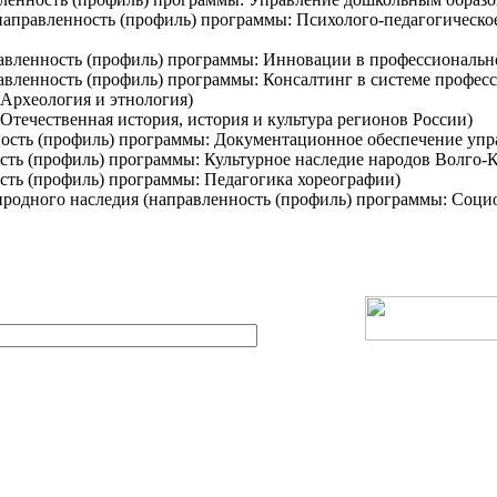
 (направленность (профиль) программы: Психолого-педагогическ
правленность (профиль) программы: Инновации в профессиональн
равленность (профиль) программы: Консалтинг в системе профес
 Археология и этнология)
Отечественная история, история и культура регионов России)
ность (профиль) программы: Документационное обеспечение упр
ость (профиль) программы: Культурное наследие народов Волго-
ость (профиль) программы: Педагогика хореографии)
риродного наследия (направленность (профиль) программы: Соци