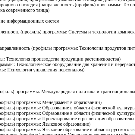
риродного наследия (направленность (профиль) программы: Техн
ика современного танца)
ание информационных систем
вленность (профиль) программы: Системы и технологии компле
аправленность (профиль) программы: Технология продуктов пи
ы: Технология производства продукции растениеводства)
раммы: Технологическое оборудование для хранения и перерабо
ммы: Психология управления персоналом)
рофиль) программы: Международная политика и транснациональ
профиль) программы: Менеджмент в образовании)
профиль) программы: Образование в области физической культур
рофиль) программы: Образование в области физической культуры
профиль) программы: Проектирование и реализация образовател
профиль) программы: Языковое образование)
рофиль) программы: Языковое образование в области русского я
авленность (профиль) программы: Управление дошкольным образ