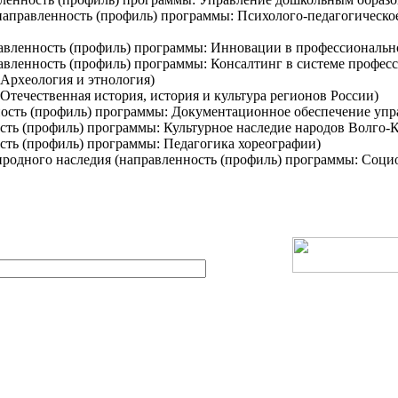
 (направленность (профиль) программы: Психолого-педагогическ
правленность (профиль) программы: Инновации в профессиональн
равленность (профиль) программы: Консалтинг в системе профес
 Археология и этнология)
Отечественная история, история и культура регионов России)
ность (профиль) программы: Документационное обеспечение упр
ость (профиль) программы: Культурное наследие народов Волго-
ость (профиль) программы: Педагогика хореографии)
риродного наследия (направленность (профиль) программы: Соци