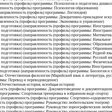
ленность (профиль) программы: Психология и педагогика дошкол
ленность (профиль) программы: Психология образования)
(направленность (профиль) программы: Логопедия)
равленность (профиль) программы: Декоративно-прикладное иску
равленность (профиль) программы: Экономика и управление)
и подготовки) (направленность (профиль) программы: Иностран
и подготовки) (направленность (профиль) программы: Иностран
и подготовки) (направленность (профиль) программы: Математик
и подготовки) (направленность (профиль) программы: Начальное
и подготовки) (направленность (профиль) программы: Образован
 подготовки) (направленность (профиль) программы: Образовани
и подготовки) (направленность (профиль) программы: Родной яз
и подготовки) (направленность (профиль) программы: Русский я
и подготовки) (направленность (профиль) программы: Физическая
ми подготовки) (направленность (профиль) программы Иностранн
 подготовки (направленность (профиль) программы: Биология и 
ы: Отечественная филология (Марийский язык и литература, рус
ммы: Перевод и переводоведение)
 Отечественная история, всеобщая история)
ность (профиль) программы: Документоведение и документацион
) программы: Спортивная тренировка в избранном виде спорта)
м (направленность (профиль) программы: Спортивно-оздоровите
ость (профиль) программы: Руководство любительским театром)
ость (профиль) программы: Руководство хореографическим люби
ость (профиль) программы: Руководство этнокультурным центром