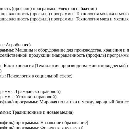
нность (профиль) программы: Электроснабжение)
аправленность (профиль) программы: Технология молока и мол
аправленность (профиль) программы: Технология мяса и мясных
мы: Агробизнес)
граммы: Машины и оборудование для производства, хранения и 
охозяйственной продукции (направленность (профиль) программ
мы: Биотехнология (Технология производства животноводческой 
)
мы: Психология в социальной сфере)
граммы: Гражданско-правовой)
граммы: Уголовно-правовой)
рофиль) программы: Мировая политика и международный бизнес
раммы: Традиционные и новые медиа)
профиль) программы: Начальное образование)
профиль) программы: Физическая культура)