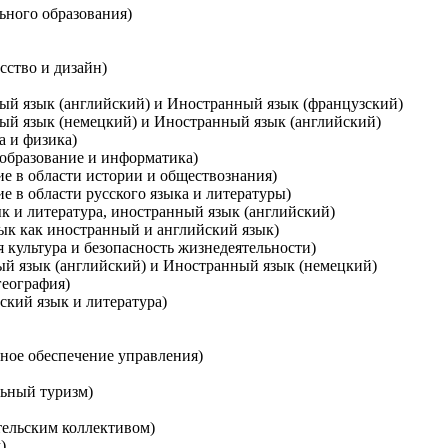
ьного образования)
сство и дизайн)
ный язык (английский) и Иностранный язык (французский)
ный язык (немецкий) и Иностранный язык (английский)
а и физика)
 образование и информатика)
ие в области истории и обществознания)
е в области русского языка и литературы)
ык и литература, иностранный язык (английский)
зык как иностранный и английский язык)
 культура и безопасность жизнедеятельности)
ый язык (английский) и Иностранный язык (немецкий)
география)
ский язык и литература)
ное обеспечение управления)
льный туризм)
тельским коллективом)
)