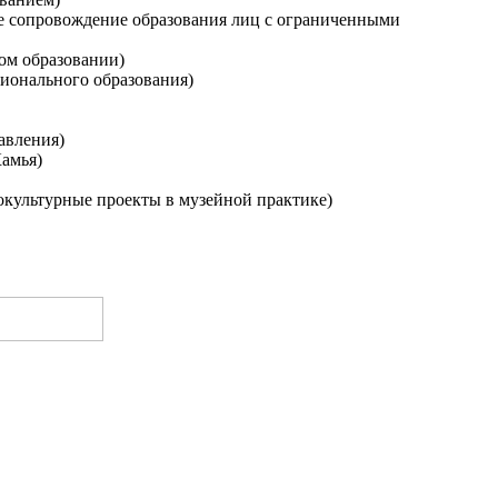
ое сопровождение образования лиц с ограниченными
ом образовании)
сионального образования)
авления)
Камья)
окультурные проекты в музейной практике)